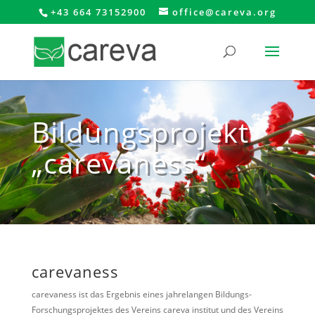
+43 664 73152900
office@careva.org
Bildungsprojekt
„carevaness“
carevaness
carevaness ist das Ergebnis eines jahrelangen Bildungs-
Forschungsprojektes des Vereins careva institut und des Vereins