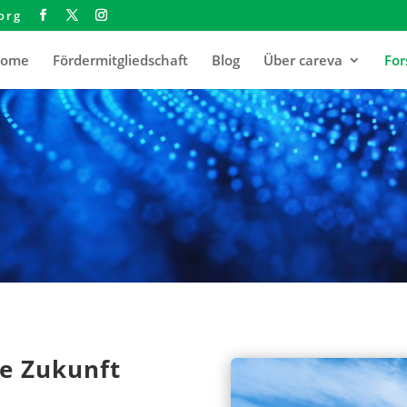
org
ome
Fördermitgliedschaft
Blog
Über careva
For
die Zukunft